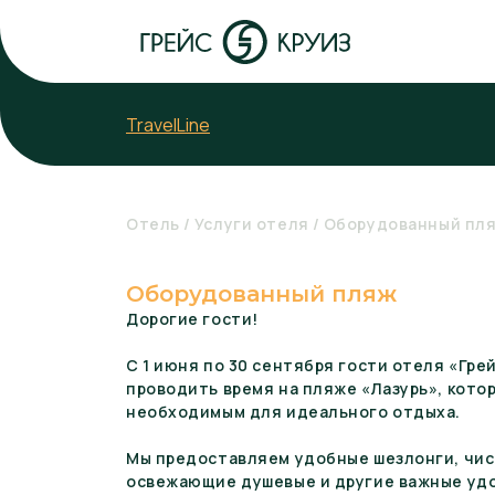
TravelLine
Отель
Услуги отеля
Оборудованный пл
Оборудованный пляж
Дорогие гости!
С 1 июня по 30 сентября гости отеля «Гре
проводить время на пляже «Лазурь», кото
необходимым для идеального отдыха.
Мы предоставляем удобные шезлонги, чис
освежающие душевые и другие важные удо