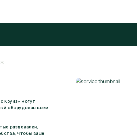
яж
йс Круиз» могут
рый оборудован всем
тые раздевалки,
бства, чтобы ваше