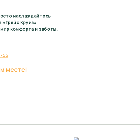
росто наслаждайтесь
е «Грейс Круиз»
 мир комфорта и заботы.
6-55
ом месте!